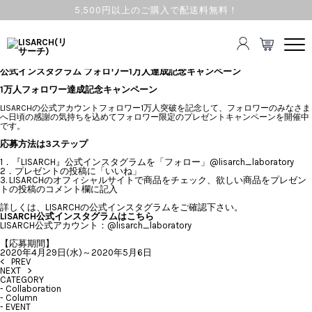
5,500円以上のご購入で配送料無料！
TOPICS
2020.04.29 Wed
EVENT
公式インスタグラム フォロワー1万人達成記念キャンペーン
1万人フォロワー達成記念キャンペーン
LISARCHの公式アカウントフォロワー1万人突破を記念して、フォロワーのみなさま
へ日頃の感謝の気持ちを込めてフォロワー限定のプレゼントキャンペーンを開催中
です。
応募方法は3ステップ
1．『LISARCH』公式インスタグラムを「フォロー」
@lisarch_laboratory
2．プレゼントの投稿に「いいね」
3. LISARCHのオフィシャルサイトで商品をチェック、欲しい商品をプレゼン
トの投稿のコメント欄に記入
詳しくは、LISARCHの公式インスタグラムをご確認下さい。
LISARCH公式インスタグラムはこちら
LISARCH公式アカウント：@lisarch_laboratory
【応募期間】
2020
年
4
月
29
日
(
水
)
～
2020
年
5
月
6
日
< PREV
NEXT >
CATEGORY
-
Collaboration
-
Column
-
EVENT