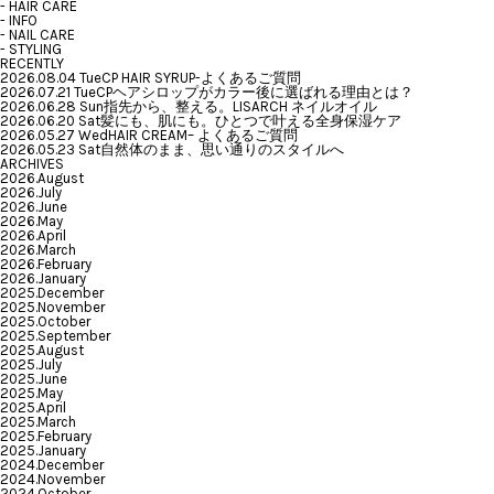
-
HAIR CARE
-
INFO
-
NAIL CARE
-
STYLING
RECENTLY
2026.08.04 Tue
CP HAIR SYRUP-よくあるご質問
2026.07.21 Tue
CPヘアシロップがカラー後に選ばれる理由とは？
2026.06.28 Sun
指先から、整える。LISARCH ネイルオイル
2026.06.20 Sat
髪にも、肌にも。ひとつで叶える全身保湿ケア
2026.05.27 Wed
HAIR CREAM– よくあるご質問
2026.05.23 Sat
自然体のまま、思い通りのスタイルへ
ARCHIVES
2026.August
2026.July
2026.June
2026.May
2026.April
2026.March
2026.February
2026.January
2025.December
2025.November
2025.October
2025.September
2025.August
2025.July
2025.June
2025.May
2025.April
2025.March
2025.February
2025.January
2024.December
2024.November
2024.October