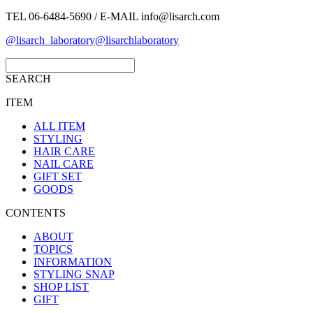
TEL 06-6484-5690 / E-MAIL info@lisarch.com
@lisarch_laboratory
@lisarchlaboratory
SEARCH
ITEM
ALL ITEM
STYLING
HAIR CARE
NAIL CARE
GIFT SET
GOODS
CONTENTS
ABOUT
TOPICS
INFORMATION
STYLING SNAP
SHOP LIST
GIFT