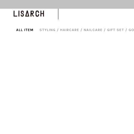
TOPICS
ALL ITEM
STYLING
/
HAIRCARE
/
NAILCARE
/
GIFT SET
/
G
#
HAIR CARE
2025.03.30
春の頭皮と髪をととのえるヘアケア