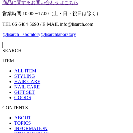
商品に関するお問い合わせはこちら
営業時間 10:00〜17:00（土・日・祝日は除く）
TEL 06-6484-5690 / E-MAIL info@lisarch.com
@lisarch_laboratory
@lisarchlaboratory
SEARCH
ITEM
ALL ITEM
STYLING
HAIR CARE
NAIL CARE
GIFT SET
GOODS
CONTENTS
ABOUT
TOPICS
INFORMATION