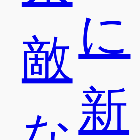
に
敵
新
な