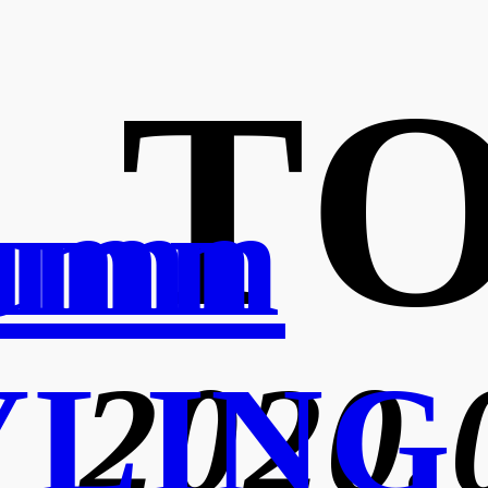
TO
umn
lumn
YLING
2020.