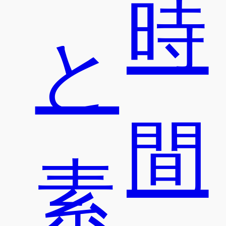
時
と
間
素