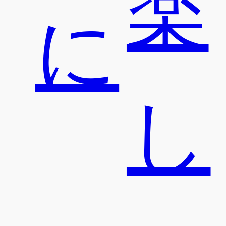
楽
に
し