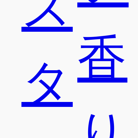
ス
香
タ
り