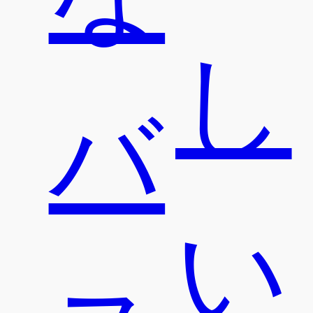
し
バ
い