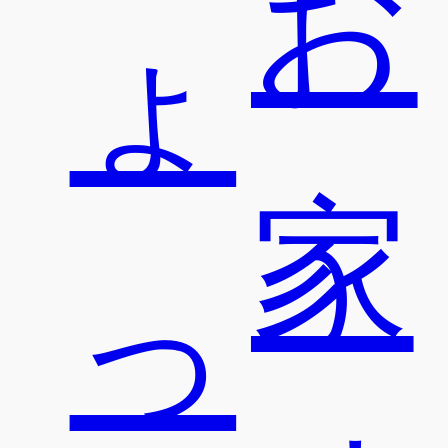
お
ょ
家
っ