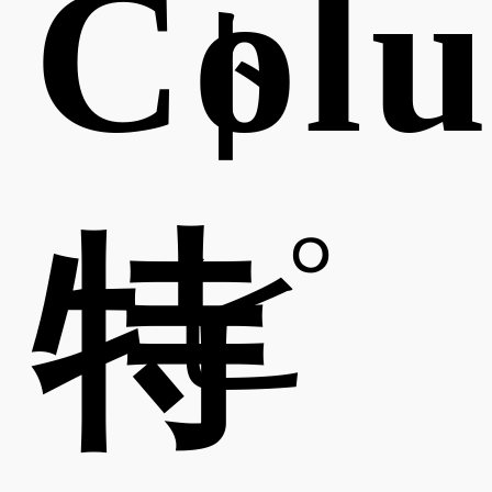
Col
ト
特
ピ