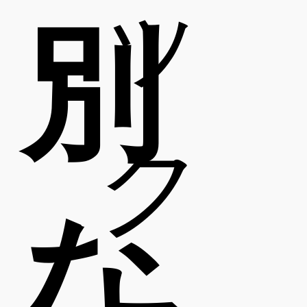
ッ
別
ク
な