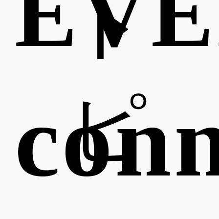
EVE
ト
conn
ピ