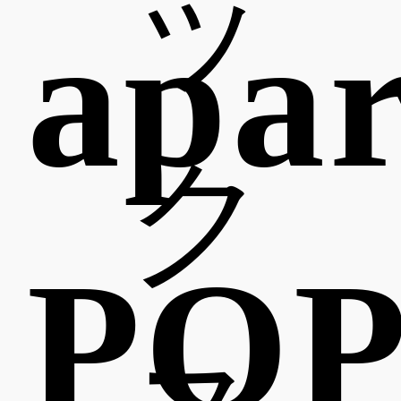
ッ
ap
ク
POP