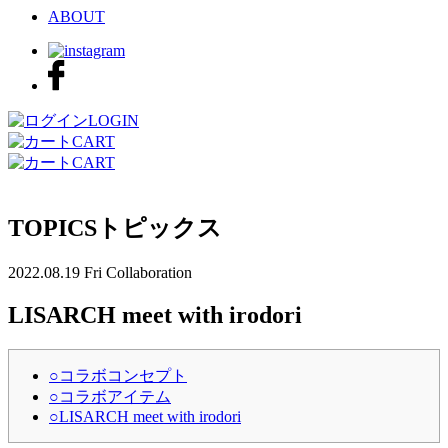
ABOUT
LOGIN
CART
CART
TOPICS
トピックス
2022.08.19 Fri
Collaboration
LISARCH meet with irodori
○コラボコンセプト
○コラボアイテム
⁡○LISARCH meet with irodori