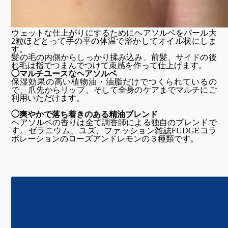
ウェットな仕上がりにするためにヘアソルベをパール大
2粒ほどとって手の平の体温で溶かしてオイル状にしま
す。
髪の毛の内側からしっかり揉み込み、前髪、サイドの後
れ毛は指でつまんでつけて束感を作って仕上げます。
◯マルチユースなヘアソルベ
保湿効果の高い植物油・油脂だけでつくられているの
で、爪先からリップ、そして全身のケアまでマルチにご
利用いただけます。
◯爽やかで落ち着きのある精油ブレンド
ヘアソルベの香りは全て調香師による独自のブレンドで
す。ゼラニウム、ユズ、ファッション雑誌FUDGEコラ
ボレーションのローズアンドレモンの３種類です。