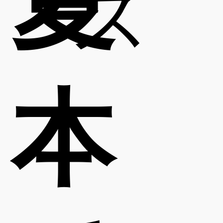
夏
ス
本