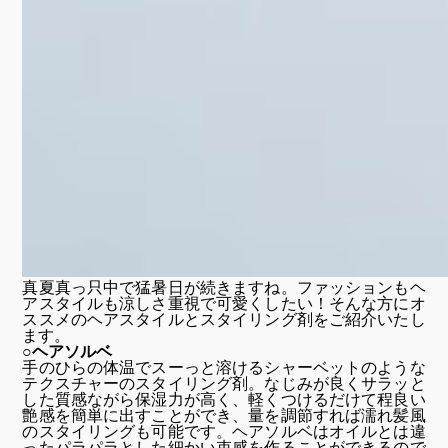
真夏真っ只中で猛暑日が続きますね。ファッションもヘ
アスタイルも涼しさ重視で可愛くしたい！そんな方にオ
ススメのヘアスタイルとスタイリング剤をご紹介いたし
ます。
○ヘアソルベ
手のひらの体温でスーっと溶けるシャーベットのような
テクスチャーのスタイリング剤。なじみが良くサラッと
した質感ながら保湿力が高く、軽くつけるだけて程良い
艶感を簡単に出すことができ、量を調節すれば濡れ髪風
のスタイリングも可能です。ヘアソルベはオイルとは違
ったパラパラとした細かい束感を作ることができるので