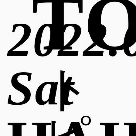
TO
2022.
Sat
ト