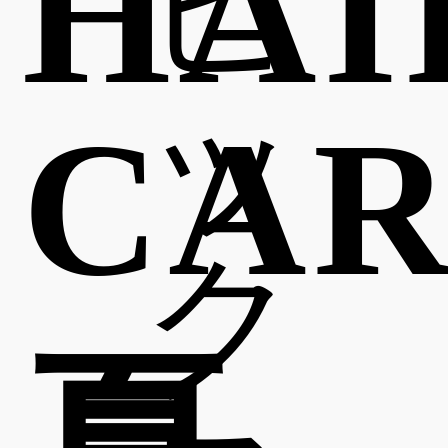
HAI
ピ
ッ
CA
ク