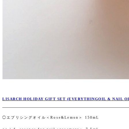
LISARCH HOLIDAY GIFT SET (EVERYTHINGOIL & NAIL OI
◯エブリシングオイル＜Rose&Lemon＞ 150mL