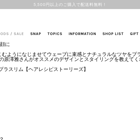
5,500円以上のご購入で配送料無料！
OODS
/
SALE
SNAP
TOPICS
INFORMATION
SHOP LIST
GIFT
顔に
ら揉みこむようになじませてウェーブに束感とナチュラルなツヤを
）》の原澤雅さんがオススメのデザインとスタイリングを教えて
ドプラスリム【ヘアレシピストーリーズ】
？