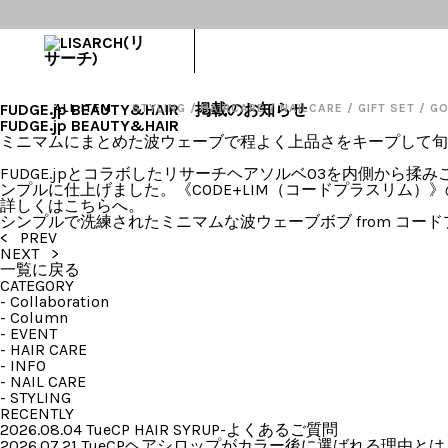
TOPICS
2019.07.17 Wed
FUDGE.jp BEAUTY&HAIR 掲載のお知らせ
ALL ITEM
STYLING
/
HAIRCARE
/
NAILCARE
/
GIFT SET
/
G
FUDGE.jp BEAUTY&HAIR
ミニマムにまとめた波ウェーブで程よく上品さをキープして旬
FUDGE.jpとコラボしたリサーチヘアソルベ03を内側か
ンプルに仕上げました。《CODE+LIM（コードプラスリム
詳しくはこちらへ。
シンプルで洗練されたミニマムな波ウェーブボブ from コー
< PREV
NEXT >
一覧に戻る
CATEGORY
-
Collaboration
-
Column
-
EVENT
-
HAIR CARE
-
INFO
-
NAIL CARE
-
STYLING
RECENTLY
2026.08.04 Tue
CP HAIR SYRUP-よくあるご質問
2026.07.21 Tue
CPヘアシロップがカラー後に選ばれる理由とは