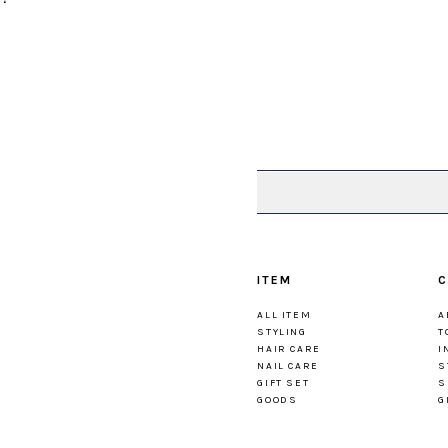
ITEM
C
ALL ITEM
A
STYLING
T
HAIR CARE
I
NAIL CARE
S
GIFT SET
S
GOODS
G