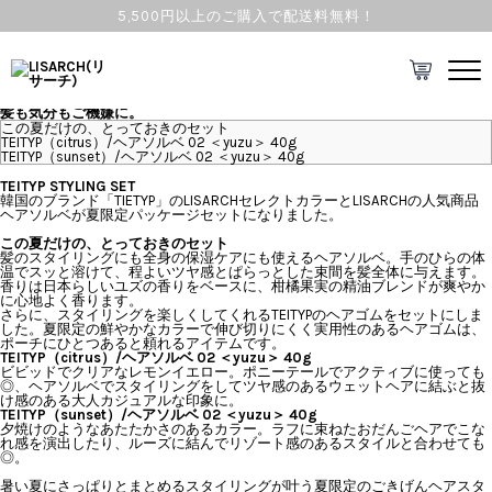
5,500円以上のご購入で配送料無料！
TOPICS
2025.07.26 Sat
Collaboration STYLING
髪も気分もご機嫌に。
この夏だけの、とっておきのセット
TEITYP（citrus）/ヘアソルベ 02 ＜yuzu＞ 40g
TEITYP（sunset）/ヘアソルベ 02 ＜yuzu＞ 40g
TEITYP STYLING SET
韓国のブランド「
TIETYP
」のLISARCHセレクトカラーと
LISARCH
の人気商品
ヘアソルベが夏限定パッケージセットになりました。
この夏だけの、とっておきのセット
髪のスタイリングにも全身の保湿ケアにも使えるヘアソルベ。手のひらの体
温でスッと溶けて、程よいツヤ感とぱらっとした束間を髪全体に与えます。
香りは日本らしいユズの香りをベースに、柑橘果実の精油ブレンドが爽やか
に心地よく香ります。
さらに、スタイリングを楽しくしてくれるTEITYPのヘアゴムをセットにしま
した。夏限定の鮮やかなカラーで伸び切りにくく実用性のあるヘアゴムは、
ポーチにひとつあると頼れるアイテムです。
TEITYP（citrus）/ヘアソルベ 02 ＜yuzu＞ 40g
ビビッドでクリアなレモンイエロー。ポニーテールでアクティブに使っても
◎、ヘアソルベでスタイリングをしてツヤ感のあるウェットヘアに結ぶと抜
け感のある大人カジュアルな印象に。
TEITYP（sunset）/ヘアソルベ 02 ＜yuzu＞ 40g
夕焼けのようなあたたかさのあるカラー。ラフに束ねたおだんごヘアでこな
れ感を演出したり、ルーズに結んでリゾート感のあるスタイルと合わせても
◎。
暑い夏にさっぱりとまとめるスタイリングが叶う夏限定のごきげんヘアスタ