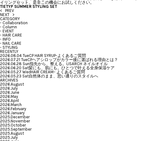
イリングセット、是非この機会にお試しください。
TIETYP SUMMER STYLING SET
< PREV
NEXT >
CATEGORY
-
Collaboration
-
Column
-
EVENT
-
HAIR CARE
-
INFO
-
NAIL CARE
-
STYLING
RECENTLY
2026.08.04 Tue
CP HAIR SYRUP-よくあるご質問
2026.07.21 Tue
CPヘアシロップがカラー後に選ばれる理由とは？
2026.06.28 Sun
指先から、整える。LISARCH ネイルオイル
2026.06.20 Sat
髪にも、肌にも。ひとつで叶える全身保湿ケア
2026.05.27 Wed
HAIR CREAM– よくあるご質問
2026.05.23 Sat
自然体のまま、思い通りのスタイルへ
ARCHIVES
2026.August
2026.July
2026.June
2026.May
2026.April
2026.March
2026.February
2026.January
2025.December
2025.November
2025.October
2025.September
2025.August
2025.July