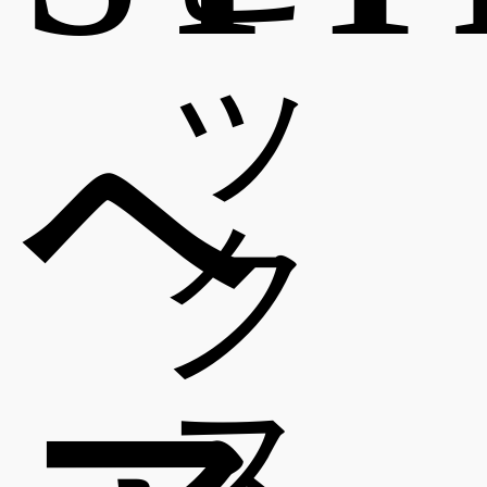
ッ
ヘ
ク
ス