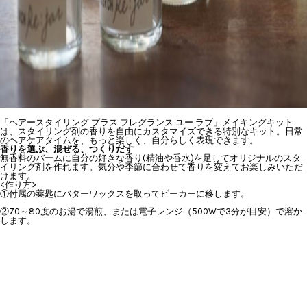
「ヘアースタイリング プラス フレグランス ユー ラブ」メイキングキット
は、スタイリング剤の香りを自由にカスタマイズできる特別なキット。日常
のヘアケアタイムを、もっと楽しく、自分らしく表現できます。
香りを選ぶ、混ぜる、つくりだす
無香料のバームに自分の好きな香り(精油や香水)を足してオリジナルのスタ
イリング剤を作れます。気分や季節に合わせて香りを変えてお楽しみいただ
けます。
<作り方>
①付属の薬匙にバターワックスを取ってビーカーに移します。
②70～80度のお湯で湯煎、または電子レンジ（500Wで3分が目安）で溶か
します。