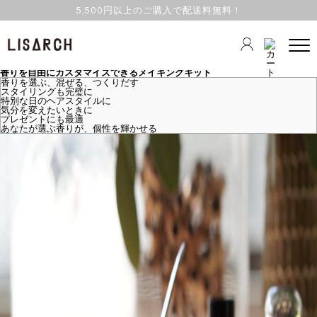
5,500円以上のご購入で配送料無料！
TOPICS
2024.12.20 Fri
Column STYLING
香りを自由にカスタマイズできるメイキングキット
香りを選ぶ、混ぜる、つくりだす
スタイリングも完璧に
特別な日のヘアスタイルに
気分を変えたいときに
プレゼントにも最適
あなたが選ぶ香りが、個性を輝かせる