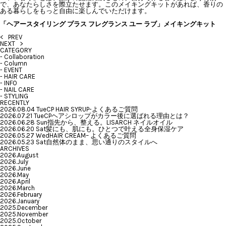
で、あなたらしさを際立たせます。このメイキングキットがあれば、香りの
ある暮らしをもっと自由に楽しんでいただけます。
「ヘアースタイリング プラス フレグランス ユー ラブ」メイキングキット
< PREV
NEXT >
CATEGORY
-
Collaboration
-
Column
-
EVENT
-
HAIR CARE
-
INFO
-
NAIL CARE
-
STYLING
RECENTLY
2026.08.04 Tue
CP HAIR SYRUP-よくあるご質問
2026.07.21 Tue
CPヘアシロップがカラー後に選ばれる理由とは？
2026.06.28 Sun
指先から、整える。LISARCH ネイルオイル
2026.06.20 Sat
髪にも、肌にも。ひとつで叶える全身保湿ケア
2026.05.27 Wed
HAIR CREAM– よくあるご質問
2026.05.23 Sat
自然体のまま、思い通りのスタイルへ
ARCHIVES
2026.August
2026.July
2026.June
2026.May
2026.April
2026.March
2026.February
2026.January
2025.December
2025.November
2025.October