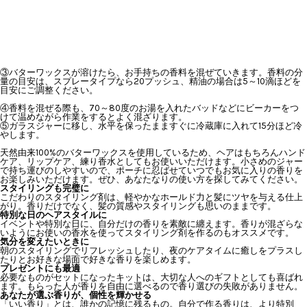
③バターワックスが溶けたら、お手持ちの香料を混ぜていきます。香料の分
量の目安は、スプレータイプなら20プッシュ、精油の場合は5～10滴ほどを
目安にご調整ください。
④香料を混ぜる際も、70～80度のお湯を入れたバッドなどにビーカーをつ
けて温めながら作業をするとよく混ざります。
⑤ガラスジャーに移し、水平を保ったまますぐに冷蔵庫に入れて15分ほど冷
やします。
天然由来100%のバターワックスを使用しているため、ヘアはもちろんハンド
ケア、リップケア、練り香水としてもお使いいただけます。小さめのジャー
で持ち運びのしやすいので、ポーチに忍ばせていつでもお気に入りの香りを
お楽しみいただけます。ぜひ、あなたなりの使い方を探してみてください。
スタイリングも完璧に
こだわりのスタイリング剤は、軽やかなホールド力と髪にツヤを与える仕上
がり。香りだけでなく、髪の質感やスタイリングも思いのままです。
特別な日のヘアスタイルに
イベントや特別な日に、自分だけの香りを素敵に纏えます。香りが混ざらな
いようにお使いの香水を使ってスタイリング剤を作るのもオススメです。
気分を変えたいときに
朝のスタイリングでリフレッシュしたり、夜のケアタイムに癒しをプラスし
たりとお好きな場面で好きな香りを楽しめます。
プレゼントにも最適
必要なものがセットになったキットは、大切な人へのギフトとしても喜ばれ
ます。もらった人が香りを自由に選べるので香り選びの失敗がありません。
あなたが選ぶ香りが、個性を輝かせる
「いい香り」とは、誰かの記憶に残るもの。自分で作る香りは、より特別