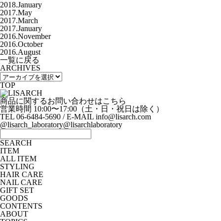
2018.January
2017.May
2017.March
2017.January
2016.November
2016.October
2016.August
一覧に戻る
ARCHIVES
TOP
商品に関するお問い合わせはこちら
営業時間 10:00〜17:00（土・日・祝日は除く）
TEL 06-6484-5690 / E-MAIL info@lisarch.com
@lisarch_laboratory
@lisarchlaboratory
SEARCH
ITEM
ALL ITEM
STYLING
HAIR CARE
NAIL CARE
GIFT SET
GOODS
CONTENTS
ABOUT