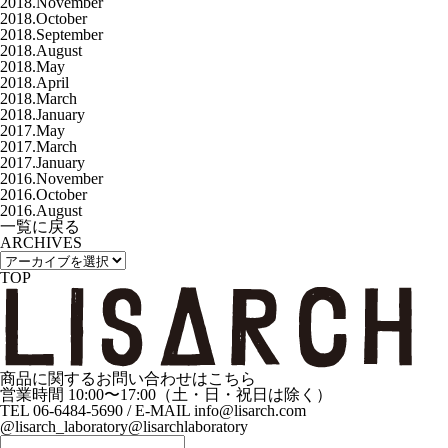
2018.November
2018.October
2018.September
2018.August
2018.May
2018.April
2018.March
2018.January
2017.May
2017.March
2017.January
2016.November
2016.October
2016.August
一覧に戻る
ARCHIVES
TOP
商品に関するお問い合わせはこちら
営業時間 10:00〜17:00（土・日・祝日は除く）
TEL 06-6484-5690 / E-MAIL info@lisarch.com
@lisarch_laboratory
@lisarchlaboratory