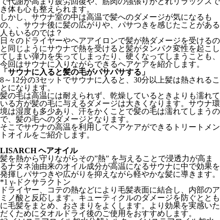
で代謝が高まり疲労回復や、筋肉の強張りがとれリラックスで
き体も心も整えられます。
しかし、サウナ室の中は高温で髪へのダメージが気になるも
の、、サウナ後に髪の広がりや、パサつきを感じたことがある
人もいるのでは？
日々のドライヤーやヘアアイロンで髪が熱ダメージを受けるの
と同じようにサウナで熱を受けると髪がタンパク変性を起こし
てしまい弾力を失ってしまったり、硬くなってしまうことも、
今回はサウナに入りながらできるヘアケアを紹介します。
「サウナに入ると髪の毛がパサパサする」
8
～
12
分の
3
セットでサウナに入ると、
30
分以上髪は熱されるこ
とになります。
髪の毛は高温には耐えられず、乾燥しているときよりも濡れて
いる方が髪の毛に与えるダメージは大きくなります。サウナ環
境は湿度も多少あり、汗をかくことで髪の毛は濡れてしまうの
で、髪の毛へのダメージとなります。
そこでサウナの高温を利用してヘアケアができるトリートメン
トオイルをご紹介します。
LISARCH ヘアオイル
髪を熱から守りながらその”熱” を与えることで浸透力が高ま
るナタネ油由来のオイル成分が高温になるサウナに中で効果を
発揮しパサつきや広がりを抑えながら軽やかな髪に導きます。
*1 γ-ドクサラクトン
ドライヤー、コテの熱などにより毛髪表面に結合し、内部のア
ミノ酸と反応します。キューティクルのダメージを防ぐととも
に毛髪をまとめ、おさまりをよくします。より効果を実感いた
だくためにタオルドライ後のご使用をおすすめします。