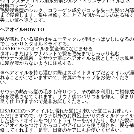
*2 イソステアロイル加水分解シルク・イソステアロイル加水
分解コラーゲン
毛髪浸透型のシルク、コラーゲン成分がコシを失った髪の内部
まで浸透します。集中補修することで内側からコシのある強く
美しい髪へ導きます。
ヘアオイルHOW TO
髪が濡れている場合はキューティクルが開きっぱなしになるの
でしっかりとタオルドライする。
LISARCHヘアオイルを髪全体になじませる
タオルまたはサウナハットで髪を毛先までしっかり包む
サウナ〜水風呂 ※サウナ室にヘアオイルを落としたり水風呂
に髪が浸からないように注意する。
※ヘアオイルを持ち運びの際はスポイトタイプだとオイルが漏
れることがございますので、付属のキャップをお使いくださ
い。
サウナの熱から髪の毛をも守りつつ、その熱を利用して補修成
分を浸透させてくれます。サウナ後のパサつきを抑え、収まり
良く仕上げますので是非お試しください。
LISARCH
のヘアオイルは濡れた髪にも乾いた髪にもお使いい
ただけますので、サウナ以外のお風呂上がりのタオルドライを
した後ヘアオイルをつけてドライヤーをかけたり、乾いた髪に
ヘアオイルをつけてからコテやアイロンを使う場合も、髪を補
修してくれます。是非、日常のケアにもお使いください。