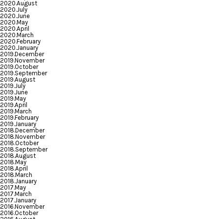
2020.August
2020.July
2020.June
2020.May
2020.April
2020.March
2020.February
2020.January
2019.December
2019.November
2019.October
2019.September
2019.August
2019.July
2019.June
2019.May
2019.April
2019.March
2019.February
2019.January
2018.December
2018.November
2018.October
2018.September
2018.August
2018.May
2018.April
2018.March
2018.January
2017.May
2017.March
2017.January
2016.November
2016.October