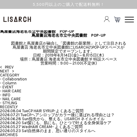
5,500円以上のご購入で配送料無料！
TOPICS
2019.06.12 Wed
HAIR CARE
蔦屋書店海老名市立中央図書館 POP-UP
蔦屋書店海老名市立中央図書館 POP-UP
図書館と蔦屋書店が融合し「図書館の新業態」として注目される
蔦屋書店 海老名市立中央図書館にLISARCHのPOP-UPスペースが
期間限定でオープンします。
日程：2019年6月14日(金)～8月15日(木)
場所：蔦屋書店 海老名市立中央図書館 1F 特設スペース
営業時間：9:00～21:00(不定休)
< PREV
NEXT >
CATEGORY
-
Collaboration
-
Column
-
EVENT
-
HAIR CARE
-
INFO
-
NAIL CARE
-
STYLING
RECENTLY
2026.08.04 Tue
CP HAIR SYRUP-よくあるご質問
2026.07.21 Tue
CPヘアシロップがカラー後に選ばれる理由とは？
2026.06.28 Sun
指先から、整える。LISARCH ネイルオイル
2026.06.20 Sat
髪にも、肌にも。ひとつで叶える全身保湿ケア
2026.05.27 Wed
HAIR CREAM– よくあるご質問
2026.05.23 Sat
自然体のまま、思い通りのスタイルへ
ARCHIVES