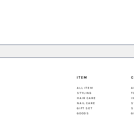
ITEM
C
ALL ITEM
A
STYLING
T
HAIR CARE
I
NAIL CARE
S
GIFT SET
S
GOODS
G