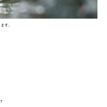
たします。
？