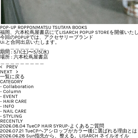
POP-UP ROPPONMATSU TSUTAYA BOOKS
福岡、六本松蔦屋書店にてLISARCH POPUP STOREを開催い
今回のPOPUPでは、アクセサリーブランド
Ui.と合同出店いたします。
＿＿＿＿＿＿＿＿＿
期間 : 5/1(土)〜5/5(水)
場所 : 六本松蔦屋書店
＿＿＿＿＿＿＿＿＿
< PREV
NEXT >
一覧に戻る
CATEGORY
-
Collaboration
-
Column
-
EVENT
-
HAIR CARE
-
INFO
-
NAIL CARE
-
STYLING
RECENTLY
2026.08.04 Tue
CP HAIR SYRUP-よくあるご質問
2026.07.21 Tue
CPヘアシロップがカラー後に選ばれる理由とは
2026.06.28 Sun
指先から、整える。LISARCH ネイルオイル