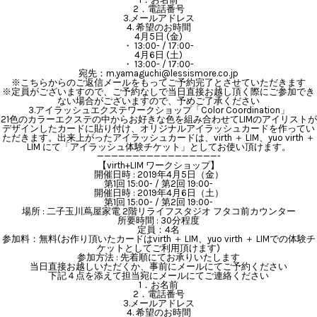
2．電話番号
3.メールアドレス
4. 希望のお時間
4月5日 (金)
・ 13:00- / 17:00-
4月6日 (土)
・ 13:00- / 17:00-
宛先：m.yamaguchi@lessismore.co.jp
※こちらからのご返信メールをもってご予約完了とさせていただきます
※定員がございますので、ご予約なしで当日直接お越し頂く際にご参加でき
ない場合がございますので、予めご了承ください
3.アイラッシュエクステワークショップ「Color Coordination」
21色のカラーエクステの中からお好きな色を組み合わせてLIMのアイリストが
デザインしたカードに貼り付け、オリジナルアイラッシュカードを作ってい
ただきます。出来上がったアイラッシュカードは、virth ＋ LIM、yuo virth ＋
LIM にて「アイラッシュ体験チケット」としてお使い頂けます。
—————————————————-
【virth+LIM ワークショップ】
開催日時 : 2019年4月5日（金）
第1回 15:00- / 第2回 19:00-
開催日時 : 2019年4月6日（土）
第1回 15:00- / 第2回 19:00-
場所 : 二子玉川蔦屋家電 2階リライフスタジオ フタコ前カウンター
所要時間 : 30分程度
定員：4名
参加料：無料(お作り頂いたカードはvirth ＋ LIM、yuo virth ＋ LIMでの体験チ
ケットとしてご利用頂けます)
参加方法 : 先着順にてお承りいたします
当日直接お越しいただくか、事前にメールにてご予約ください
下記４点を添えて担当宛にメールにてご連絡ください
1．お名前
2．電話番号
3.メールアドレス
4. 希望のお時間