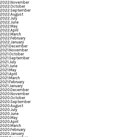
2022.November
2022.October
2022.September
2022.August
2022.July
2022.June
2022.May
2022.April
2022.March
2022.February
2022.January
2021.December
2021.November
2021.October
2021.September
2021.July
2021.June
2021.May
2021.April
2021.March
2021.February
2021.January
2020.December
2020.November
2020.October
2020.September
2020.August
2020.July
2020.June
2020.May
2020.April
2020.March
2020.February
2020.January