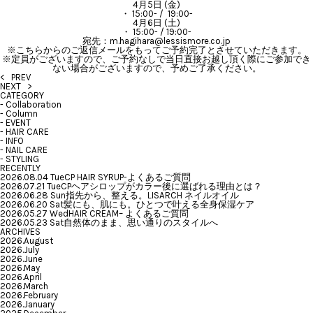
4月5日 (金)
・ 15:00- / 19:00-
4月6日 (土)
・ 15:00- / 19:00-
宛先：m.hagihara@lessismore.co.jp
※こちらからのご返信メールをもってご予約完了とさせていただきます。
※定員がございますので、ご予約なしで当日直接お越し頂く際にご参加でき
ない場合がございますので、予めご了承ください。
< PREV
NEXT >
CATEGORY
-
Collaboration
-
Column
-
EVENT
-
HAIR CARE
-
INFO
-
NAIL CARE
-
STYLING
RECENTLY
2026.08.04 Tue
CP HAIR SYRUP-よくあるご質問
2026.07.21 Tue
CPヘアシロップがカラー後に選ばれる理由とは？
2026.06.28 Sun
指先から、整える。LISARCH ネイルオイル
2026.06.20 Sat
髪にも、肌にも。ひとつで叶える全身保湿ケア
2026.05.27 Wed
HAIR CREAM– よくあるご質問
2026.05.23 Sat
自然体のまま、思い通りのスタイルへ
ARCHIVES
2026.August
2026.July
2026.June
2026.May
2026.April
2026.March
2026.February
2026.January