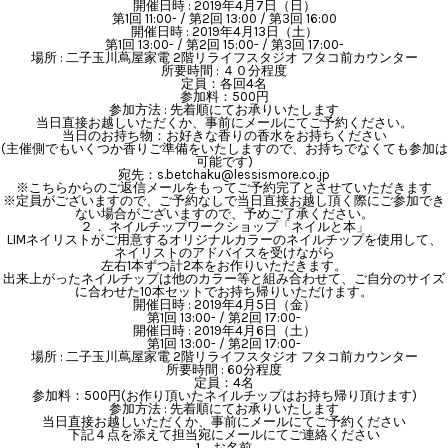
開催日時 : 2019年4月7日（日）
第1回 11:00- / 第2回 13:00 / 第3回 16:00
開催日時 : 2019年4月13日（土）
第1回 13:00- / 第2回 15:00- / 第3回 17:00-
場所 : 二子玉川蔦屋家電 2階リライフスタジオ フタコ前カウンター
所要時間 : ４０分程度
定員：各回4名
参加料：500円
参加方法 : 先着順にてお承りいたします
当日直接お越しいただくか、事前にメールにてご予約ください。
当日のお持ち物：お好きな香りの香水をお持ちください
(主催側でもいくつか香りご準備をいたしますので、お持ちでなくても参加は
可能です)
宛先：s.betchaku@lessismore.co.jp
※こちらからのご返信メールをもってご予約完了とさせていただきます
※定員がございますので、ご予約なしで当日直接お越し頂く際にご参加でき
ない場合がございますので、予めご了承ください。
２． ネイルチップワークショップ「ネイルと本」
LIMネイリストがご用意するオリジナルカラーのネイルチップを使用して、
ネイリストのアドバイスを受けながら
左右1本ずつ計2本をお作りいただきます。
出来上がったネイルチップは他のカラー等と組み合わせて、ご自分のサイズ
に合わせた10本セットでお持ち帰りいただけます。
開催日時 : 2019年4月5日（金）
第1回 13:00- / 第2回 17:00-
開催日時 : 2019年4月6日（土）
第1回 13:00- / 第2回 17:00-
場所 : 二子玉川蔦屋家電 2階リライフスタジオ フタコ前カウンター
所要時間 : 60分程度
定員：4名
参加料：500円(お作り頂いたネイルチップはお持ち帰り頂けます)
参加方法 : 先着順にてお承りいたします
当日直接お越しいただくか、事前にメールにてご予約ください
下記４点を添えて担当宛にメールにてご連絡ください
1．お名前