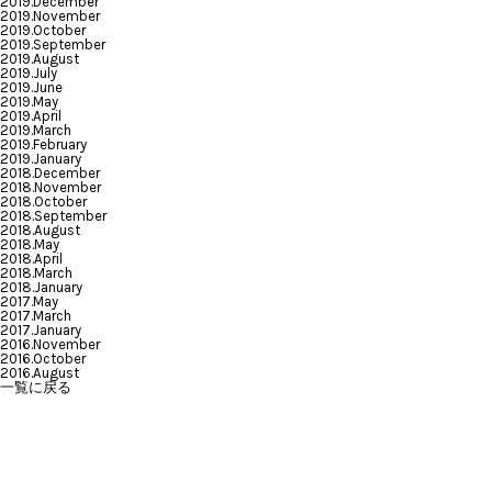
2019.December
2019.November
2019.October
2019.September
2019.August
2019.July
2019.June
2019.May
2019.April
2019.March
2019.February
2019.January
2018.December
2018.November
2018.October
2018.September
2018.August
2018.May
2018.April
2018.March
2018.January
2017.May
2017.March
2017.January
2016.November
2016.October
2016.August
一覧に戻る