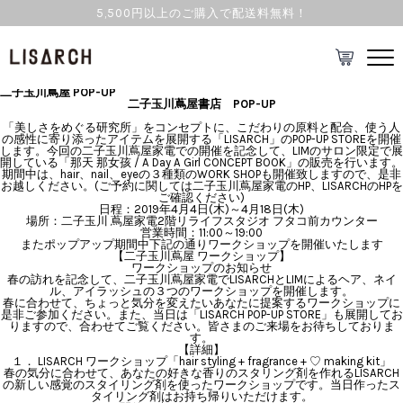
5,500円以上のご購入で配送料無料！
TOPICS
2019.03.28 Thu
HAIR CARE NAIL CARE STYLING
二子玉川蔦屋 POP-UP
二子玉川蔦屋書店 POP-UP
「美しさをめぐる研究所」をコンセプトに、こだわりの原料と配合、使う人
の感性に寄り添ったアイテムを展開する「LISARCH」のPOP-UP STOREを開催
します。今回の二子玉川蔦屋家電での開催を記念して、LIMのサロン限定で展
開している「那天 那女孩 / A Day A Girl CONCEPT BOOK」の販売を行います。
期間中は、hair、nail、eyeの３種類のWORK SHOPも開催致しますので、是非
お越しください。(ご予約に関しては二子玉川蔦屋家電のHP、LISARCHのHPを
ご確認ください)
日程：2019年4月4日(木)～4月18日(木)
場所：二子玉川 蔦屋家電2階リライフスタジオ フタコ前カウンター
営業時間：11:00～19:00
またポップアップ期間中下記の通りワークショップを開催いたします
【二子玉川蔦屋 ワークショップ】
ワークショップのお知らせ
春の訪れを記念して、二子玉川蔦屋家電でLISARCHとLIMによるヘア、ネイ
ル、アイラッシュの３つのワークショップを開催します。
春に合わせて、ちょっと気分を変えたいあなたに提案するワークショップに
是非ご参加ください。また、当日は「LISARCH POP-UP STORE」も展開してお
りますので、合わせてご覧ください。皆さまのご来場をお待ちしておりま
す。
【詳細】
１． LISARCH ワークショップ「hair styling + fragrance + ♡ making kit」
春の気分に合わせて、あなたの好きな香りのスタリング剤を作れるLISARCH
の新しい感覚のスタイリング剤を使ったワークショップです。当日作ったス
タイリング剤はお持ち帰りいただけます。