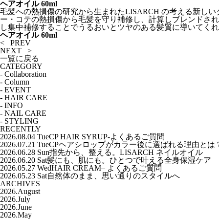
ヘアオイル 60ml
毛髪への熱損傷の研究から生まれたLISARCH の考える新
ー・コテの熱損傷から毛髪を守り補修し、計算しブレンドされ
し集中補修することでうるおいとツヤのある髪質に導いてくれ
ヘアオイル 60ml
< PREV
NEXT >
一覧に戻る
CATEGORY
-
Collaboration
-
Column
-
EVENT
-
HAIR CARE
-
INFO
-
NAIL CARE
-
STYLING
RECENTLY
2026.08.04 Tue
CP HAIR SYRUP-よくあるご質問
2026.07.21 Tue
CPヘアシロップがカラー後に選ばれる理由とは
2026.06.28 Sun
指先から、整える。LISARCH ネイルオイル
2026.06.20 Sat
髪にも、肌にも。ひとつで叶える全身保湿ケア
2026.05.27 Wed
HAIR CREAM– よくあるご質問
2026.05.23 Sat
自然体のまま、思い通りのスタイルへ
ARCHIVES
2026.August
2026.July
2026.June
2026.May