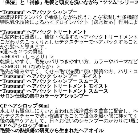
「保湿」と「補修」毛髪と頭皮を洗いながら “ツツム”シリー
“Tsutsumu” ヘアパック シャンプー
高濃度PPTタンパクで補修しながら洗うことを実現した多機
特殊乳化技術によるハイドロインパクト（疎水反応）作用によ
“Tsutsumu” ヘアパック トリートメント
毛髪内部に浸透し、補修・保湿するヘアパックトリートメント
こだわりのこっくりとしたテクスチャーでヘアパックすること
かな髪へと導きます。
●選べる２つの質感
＜MOIST（しっとり）＞
乾燥しやすく、毛先がパサつきやすい方、カラーやパーマなど
＜SMOOTH（なめらか）＞
毛先が絡みやすく、くせっ毛で湿度に弱い髪質の方、ハリ・コ
“Tsutsumu” ヘアパック シャンプー モイスト
“Tsutsumu” ヘアパック シャンプー スムース
“Tsutsumu” ヘアパック トリートメント モイスト
“Tsutsumu” ヘアパック トリートメント スムース
サロン仕様の集中カラーケアシャンプー
CP ヘアシロップ 60ml
水よりも褪色しにくいと言われる洗浄成分を豊富に配合し、ヘ
なテクスチャーで洗い保護することで退色を最小限に抑えてく
後の集中ケアとして、日々お使いのシャンプーのかわりに1瓶ご
CP ヘアシロップ 60ml
毛髪への熱損傷の研究から生まれたヘアオイル