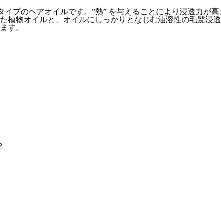
しいタイプのヘアオイルです。”熱” を与えることにより浸透力
た植物オイルと、オイルにしっかりとなじむ油溶性の毛髪浸透
ます。
？