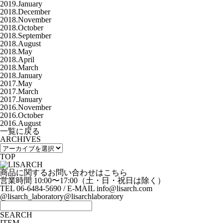
2019.January
2018.December
2018.November
2018.October
2018.September
2018.August
2018.May
2018.April
2018.March
2018.January
2017.May
2017.March
2017.January
2016.November
2016.October
2016.August
一覧に戻る
ARCHIVES
TOP
商品に関するお問い合わせはこちら
営業時間 10:00〜17:00（土・日・祝日は除く）
TEL 06-6484-5690 / E-MAIL info@lisarch.com
@lisarch_laboratory
@lisarchlaboratory
SEARCH
ITEM