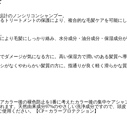
ズ
能設計のノンシリコンシャンプー。
るトリートメントの保護により、複合的な毛髪ケアを可能にし
。
により毛髪にしっかり絡み、水分成分・油分成分・保湿成分が
でダメージが気になる方に。高い保湿力で潤いのある髪質へ導
シがなくやわらかい髪質の方に。指通りが良く軽く滑らかな質
アカラー後の褪色防止を1番に考えたカラー後の集中ケアシャ
れます。天然由来成分97%のやさしい洗浄成分ですので、頭
使用ください。【CP = カラープロテクション】