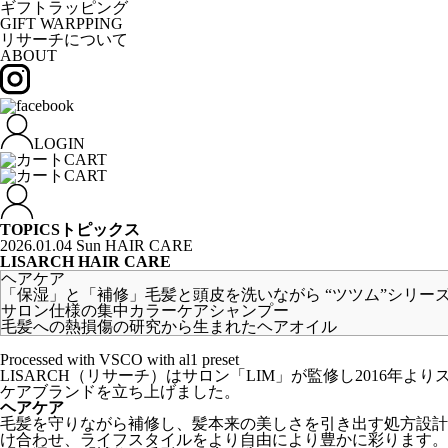
ギフトラッピング
GIFT WARPPING
リサーチについて
ABOUT
LOGIN
CART
CART
TOPICS
トピックス
2026.01.04 Sun
HAIR CARE
LISARCH HAIR CARE
ヘアケア
「保湿」と「補修」毛髪と頭皮を洗いながら “ツツム”シリー
サロン仕様の集中カラーケアシャンプー
毛髪への熱損傷の研究から生まれたヘアオイル
Processed with VSCO with al1 preset
LISARCH
（リサーチ）はサロン「LIM」が監修し2016年
ケアブランドを立ち上げました。
ヘアケア
毛髪を守りながら補修し、髪本来の美しさを引き出す処方設計
け合わせ、ライフスタイルをより自由により豊かに彩ります。