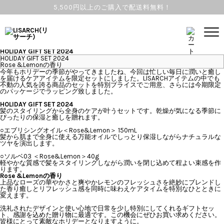
5,500円以上のご購入で配送料無料！
TOPICS
2024.11.22 Fri
Collaboration HAIR CARE
HOLIDAY GIFT SET 2024
HOLIDAY GIFT SET 2024
Rose &Lemonの香り
今年もホリデーの季節がやってきましたね、今回は忙しい毎日に潤いと癒し
を届けるケアアイテムを限定セットにしました。LISARCHアイテムの中でも
不動の人気を誇る商品のセットを特別プライスでご用意、さらには今期限定
のパッケージでラッピング致しました。
HOLIDAY GIFT SET 2024
髪のスタイリングから全身のケアが叶うセットです。乾燥が気になる季節に
ぴったりの保湿と癒しを贈れます。
○エブリシングオイル＜Rose&Lemon＞ 150mL
髪から肌まで全身に使える万能オイルでしっとり保湿しながらナチュラルな
ツヤを演出します。
○ソルベ03 ＜Rose&Lemon＞40g
軽やかな質感で髪をスタイリングしながら潤いを閉じ込めて程よい束感を作
ります。
Rose &Lemonの香り
上品なローズの華やかさと爽やかレモンのフレッシュさを絶妙にブレンドし
た香り癒しとリフレッシュ感を同時に味わえケアタイムを特別なひとときに
変えます。
洗礼されたデザインと使い心地で日常を少し特別にしてくれるギフトセッ
ト、感謝を込めた贈り物に最適です。この機会にぜひお買い求めください。
皆様にとって素敵なホリデーとなりますように。