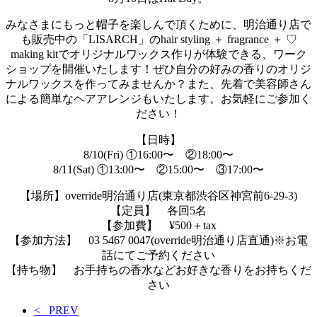
みなさまにもっと帽子を楽しんで頂くために、明治通り店で
も販売中の「LISARCH」のhair styling ＋ fragrance ＋ ♡
making kitでオリジナルワックス作りが体験できる、ワーク
ショップを開催いたします！ぜひ自分の好みの香りのオリジ
ナルワックスを作ってみませんか？また、先着で美容師さん
による簡単なヘアアレンジもいたします。お気軽にご参加く
ださい！
【日時】
8/10(Fri) ①16:00〜 ②18:00〜
8/11(Sat) ①13:00〜 ②15:00〜 ③17:00〜
【場所】override明治通り店(東京都渋谷区神宮前6-29-3)
【定員】 各回5名
【参加費】 ¥500＋tax
【参加方法】 03 5467 0047(override明治通り店直通)※お電
話にてご予約ください
【持ち物】 お手持ちの香水などお好きな香りをお持ちくだ
さい
< PREV