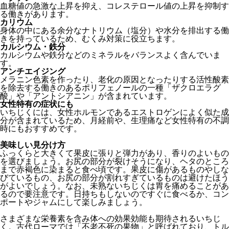
血糖値の急激な上昇を抑え、コレステロール値の上昇を抑制す
る働きがあります。
カリウム
身体の中にある余分なナトリウム（塩分）や水分を排出する働
きを持っているため、むくみ対策に役立ちます。
カルシウム・鉄分
カルシウムや鉄分などのミネラルをバランスよく含んでいま
す。
アンチエイジング
メラニン色素を作ったり、老化の原因となったりする活性酸素
を除去する働きのあるポリフェノールの一種「ザクロエラグ
酸」や「アントシアニン」が含まれています。
女性特有の症状にも
いちじくには、女性ホルモンであるエストロゲンによく似た成
分が含まれているため、月経前や、生理痛など女性特有の不調
時にもおすすめです。
美味しい見分け方
ふっくらと大きくて果皮に張りと弾力があり、香りのよいもの
を選びましょう。お尻の部分が裂けそうになり、ヘタのところ
まで赤褐色に染まると食べ頃です。果皮に傷があるものやしな
びているもの、お尻の部分が割れすぎているものは避けたほう
がよいでしょう。なお、未熟ないちじくは胃を痛めることがあ
るので要注意です。日持ちもしないのですぐに食べるか、コン
ポートやジャムにして楽しみましょう。
さまざまな栄養素を含み体への効果効能も期待されるいちじ
く。古代ローマでは「不老不死の果物」と呼ばれており、トル