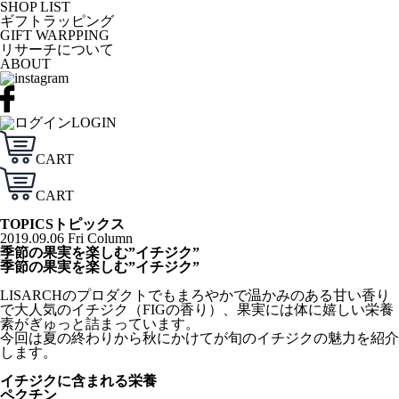
SHOP LIST
ギフトラッピング
GIFT WARPPING
リサーチについて
ABOUT
LOGIN
CART
CART
TOPICS
トピックス
2019.09.06 Fri
Column
季節の果実を楽しむ”イチジク”
季節の果実を楽しむ”イチジク”
LISARCHのプロダクトでもまろやかで温かみのある甘い香り
で大人気のイチジク（FIGの香り）、果実には体に嬉しい栄養
素がぎゅっと詰まっています。
今回は夏の終わりから秋にかけてが旬のイチジクの魅力を紹介
します。
イチジクに含まれる栄養
ペクチン