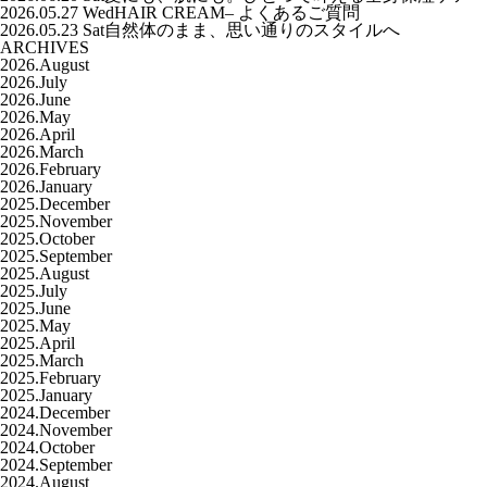
2026.05.27 Wed
HAIR CREAM– よくあるご質問
2026.05.23 Sat
自然体のまま、思い通りのスタイルへ
ARCHIVES
2026.August
2026.July
2026.June
2026.May
2026.April
2026.March
2026.February
2026.January
2025.December
2025.November
2025.October
2025.September
2025.August
2025.July
2025.June
2025.May
2025.April
2025.March
2025.February
2025.January
2024.December
2024.November
2024.October
2024.September
2024.August