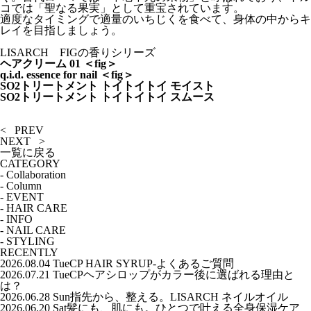
コでは「聖なる果実」として重宝されています。
適度なタイミングで適量のいちじくを食べて、身体の中からキ
レイを目指しましょう。
LISARCH FIGの香りシリーズ
ヘアクリーム 01 ＜fig＞
q.i.d. essence for nail ＜fig＞
SO2トリートメント トイトイトイ モイスト
SO2トリートメント トイトイトイ スムース
< PREV
NEXT >
一覧に戻る
CATEGORY
-
Collaboration
-
Column
-
EVENT
-
HAIR CARE
-
INFO
-
NAIL CARE
-
STYLING
RECENTLY
2026.08.04 Tue
CP HAIR SYRUP-よくあるご質問
2026.07.21 Tue
CPヘアシロップがカラー後に選ばれる理由と
は？
2026.06.28 Sun
指先から、整える。LISARCH ネイルオイル
2026.06.20 Sat
髪にも、肌にも。ひとつで叶える全身保湿ケア