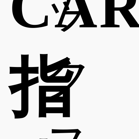
CA
ッ
ク
指