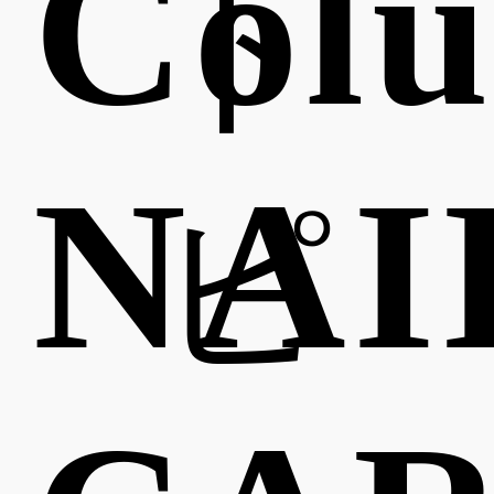
Col
ト
NAI
ピ