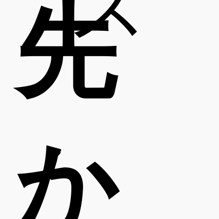
ス
先
か