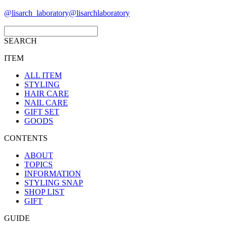
@lisarch_laboratory
@lisarchlaboratory
SEARCH
ITEM
ALL ITEM
STYLING
HAIR CARE
NAIL CARE
GIFT SET
GOODS
CONTENTS
ABOUT
TOPICS
INFORMATION
STYLING SNAP
SHOP LIST
GIFT
GUIDE