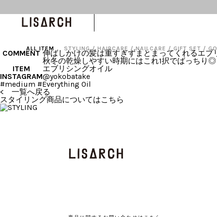
エブリシングオイル
ALL ITEM
STYLING
/
HAIRCARE
/
NAILCARE
/
GIFT SET
/
G
COMMENT
伸ばしかけの髪は重すぎずまとまってくれるエブ
秋冬の乾燥しやすい時期にはこれ1択でばっちり◎
ITEM
エブリシングオイル
INSTAGRAM
@yokobatake
#medium #Everything Oil
< 一覧へ戻る
スタイリング商品についてはこちら