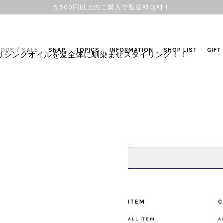
5,500円以上のご購入で配送料無料！
OODS
/
SALE
SNAP
TOPICS
INFORMATION
SHOP LIST
GIFT
リシングオイルを髪全体に馴染ませスタイリング！！
ITEM
C
ALL ITEM
A