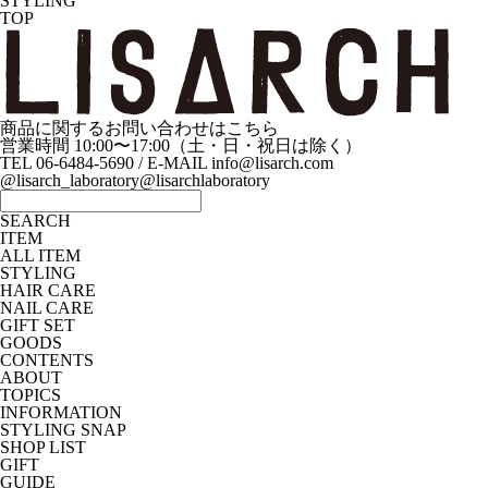
STYLING
TOP
商品に関するお問い合わせはこちら
営業時間 10:00〜17:00（土・日・祝日は除く）
TEL 06-6484-5690 / E-MAIL info@lisarch.com
@lisarch_laboratory
@lisarchlaboratory
SEARCH
ITEM
ALL ITEM
STYLING
HAIR CARE
NAIL CARE
GIFT SET
GOODS
CONTENTS
ABOUT
TOPICS
INFORMATION
STYLING SNAP
SHOP LIST
GIFT
GUIDE