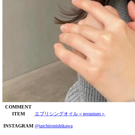
COMMENT
ITEM
エブリシングオイル＜geranium＞
INSTAGRAM
@taichironishikawa