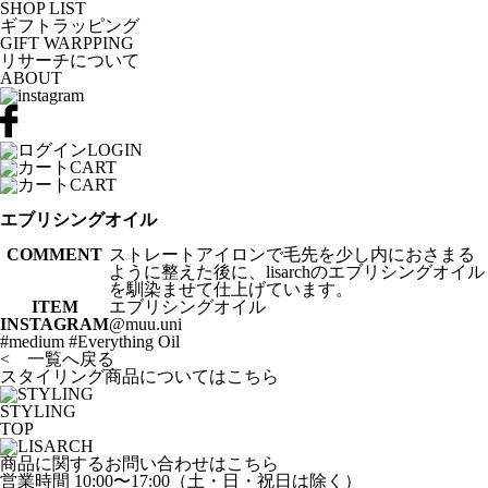
SHOP LIST
ギフトラッピング
GIFT WARPPING
リサーチについて
ABOUT
LOGIN
CART
CART
エブリシングオイル
COMMENT
ストレートアイロンで毛先を少し内におさまる
ように整えた後に、lisarchのエブリシングオイル
を馴染ませて仕上げています。
ITEM
エブリシングオイル
INSTAGRAM
@muu.uni
#medium #Everything Oil
< 一覧へ戻る
スタイリング商品についてはこちら
STYLING
TOP
商品に関するお問い合わせはこちら
営業時間 10:00〜17:00（土・日・祝日は除く）