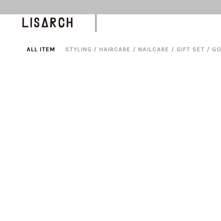
エブリシングオイル
ALL ITEM
STYLING
/
HAIRCARE
/
NAILCARE
/
GIFT SET
/
G